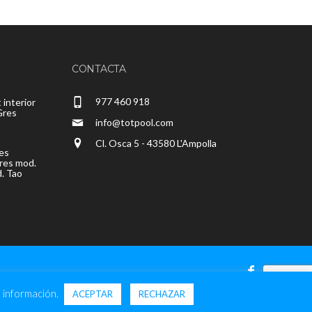
CONTACTA
977 460 918
 interior
Gres
info@totpool.com
Cl. Osca 5 - 43580 L'Ampolla
les
gres mod.
d. Tao
 información.
ACEPTAR
RECHAZAR