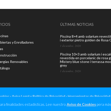
ICIOS
ÚLTIMAS NOTICIAS
scinas
Piscina 8×4 amb solarium revestit
i exterior pietro golden de Rosa 
biertas y Enrolladores
1 diciembre, 2020
as
Piscina 10×3 amb solarium i esca
nstrucción
revestida en porcelanic de rosa 
ergías Renovables
Mistery blue stone i terrassa mo
grey
tálogo
1 diciembre, 2020
ookies
-
Aviso Legal y Política de Privacidad
-
Herramientas de Privacidad
ara finalidades estadísticas. Lee nuestro
Aviso de Cookies
pera más