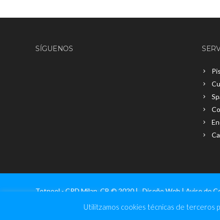
SÍGUENOS
SERV
Pi
Cu
Sp
Co
En
Ca
Totpool - CRD Milan, CB © 2020 |
Diseño Web
|
Aviso de C
Utilitzamos cookies técnicas de terceros p