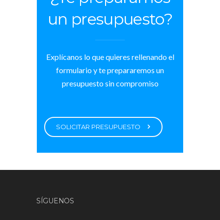
un presupuesto?
Explícanos lo que quieres rellenando el
formulario y te prepararemos un
presupuesto sin compromiso
SOLICITAR PRESUPUESTO
SÍGUENOS