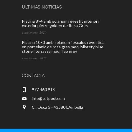
ÚLTIMAS NOTICIAS
Piscina 8×4 amb solarium revestit interior i
exterior pietro golden de Rosa Gres
1 diciembre, 2020
Piscina 10×3 amb solarium i escales revestida
en porcelanic de rosa gres mod. Mistery blue
stone i terrassa mod. Tao grey
1 diciembre, 2020
CONTACTA
977 460 918
info@totpool.com
Cl. Osca 5 - 43580 L'Ampolla