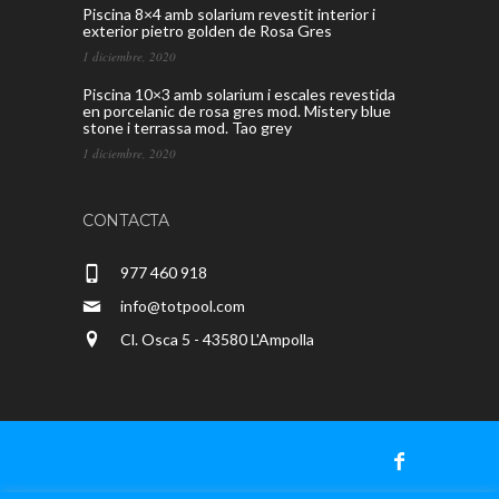
Piscina 8×4 amb solarium revestit interior i
exterior pietro golden de Rosa Gres
1 diciembre, 2020
Piscina 10×3 amb solarium i escales revestida
en porcelanic de rosa gres mod. Mistery blue
stone i terrassa mod. Tao grey
1 diciembre, 2020
CONTACTA
977 460 918
info@totpool.com
Cl. Osca 5 - 43580 L'Ampolla
Totpool - CRD Milan, CB © 2020 |
Diseño