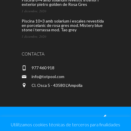
exterior pietro golden de Rosa Gres
1 diciembre, 2020
Piscina 10×3 amb solarium i escales revestida
en porcelanic de rosa gres mod. Mistery blue
stone i terrassa mod. Tao grey
1 diciembre, 2020
CONTACTA
977 460 918
info@totpool.com
Cl. Osca 5 - 43580 L'Ampolla
Utilitzamos cookies técnicas de terceros para finalidades
Totpool - CRD Milan, CB © 2020 |
Diseño