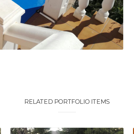
RELATED PORTFOLIO ITEMS