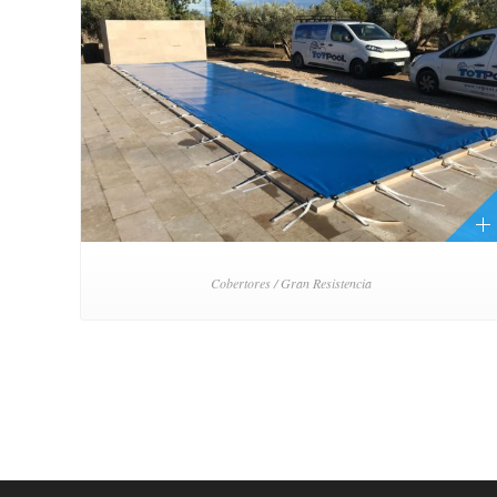
Cobertores / Gran Resistencia