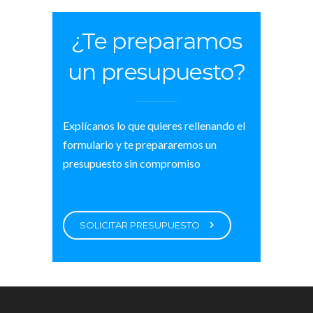
¿Te preparamos
un presupuesto?
Explícanos lo que quieres rellenando el
formulario y te prepararemos un
presupuesto sin compromiso
SOLICITAR PRESUPUESTO