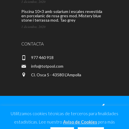
1 diciembre, 2020
Piscina 10×3 amb solarium i escales revestida
en porcelanic de rosa gres mod. Mistery blue
stone i terrassa mod. Tao grey
1 diciembre, 2020
CONTACTA
977 460 918
info@totpool.com
Cl. Osca 5 - 43580 L'Ampolla
Utilitzamos cookies técnicas de terceros para finalidades
Totpool - CRD Milan, CB © 2020 |
Diseño
estadísticas. Lee nuestro
Aviso de Cookies
pera más
Web
|
Aviso de Cookies
-
Aviso Legal y Política