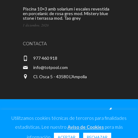
Piscina 10×3 amb solarium i escales revestida
en porcelanic de rosa gres mod. Mistery blue
stone i terrassa mod. Tao grey
1 diciembre, 2020
CONTACTA
977 460 918
info@totpool.com
Cl. Osca 5 - 43580 L'Ampolla
Utilitzamos cookies técnicas de terceros para finalidades
Totpool - CRD Milan, CB © 2020 |
Diseño
estadísticas. Lee nuestro
Aviso de Cookies
pera más
Web
|
Aviso de Cookies
-
Aviso Legal y Política
información.
de Privacidad
-
Herramientas de Privacidad
ACEPTAR
RECHAZAR