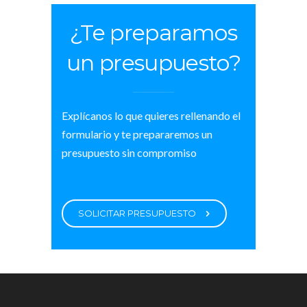
¿Te preparamos
un presupuesto?
Explícanos lo que quieres rellenando el
formulario y te prepararemos un
presupuesto sin compromiso
SOLICITAR PRESUPUESTO